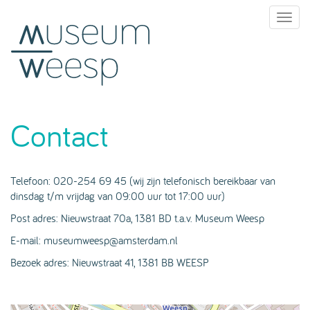
Toggl
naviga
Contact
Telefoon: 020-254 69 45 (wij zijn telefonisch bereikbaar van
dinsdag t/m vrijdag van 09:00 uur tot 17:00 uur)
Post adres: Nieuwstraat 70a, 1381 BD t.a.v. Museum Weesp
E-mail: museumweesp@amsterdam.nl
Bezoek adres: Nieuwstraat 41, 1381 BB WEESP