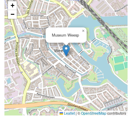
+
−
×
Museum Weesp
Leaflet
|
©
OpenStreetMap
contributors